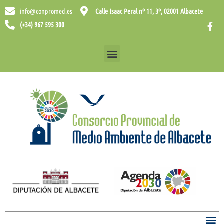
info@conpromed.es
Calle Isaac Peral nº 11, 3º, 02001 Albacete
(+34) 967 595 300