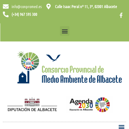
info@conpromed.es
Calle Isaac Peral nº 11, 3º, 02001 Albacete
(+34) 967 595 300