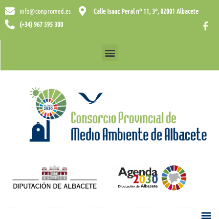
info@conpromed.es
Calle Isaac Peral nº 11, 3º, 02001 Albacete
(+34) 967 595 300